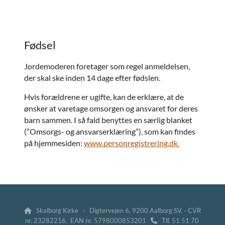
Fødsel
Jordemoderen foretager som regel anmeldelsen,
der skal ske inden 14 dage efter fødslen.
Hvis forældrene er ugifte, kan de erklære, at de
ønsker at varetage omsorgen og ansvaret for deres
barn sammen. I så fald benyttes en særlig blanket
(”Omsorgs- og ansvarserklæring”), som kan findes
på hjemmesiden:
www.personregistrering.dk
Skalborg Kirke · Digtervejen 6, 9200 Aalborg SV. · CVR

nr. 23282216. EAN nr. 5798000853201
Tlf. 51 51 70
