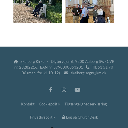
Skalborg Kirke · Digtervejen 6, 9200 Aalborg SV. · CVR

nr. 23282216. EAN nr. 5798000853201
Tlf. 51 51 70

06 (man.-fre. kl. 10-12)
skalborg.sogn@km.dk

Kontakt
Cookiepolitik
Tilgængelighedserklæring
Privatlivspolitik
Log på ChurchDesk