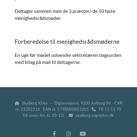
Deltager sammen med de 3 præster i de 10 faste
menighedsrådsmøder.
Forberedelse til menighedsrådsmøderne
En uge før mødet udsender sektretæren dagsorden
med bilag på mail til deltagerne.
Skalborg Kirke · Digtervejen 6, 9200 Aalborg SV. · CVR

nr. 23282216. EAN nr. 5798000853201
Tlf. 51 51 70

06 (man.-fre. kl. 10-12)
skalborg.sogn@km.dk
