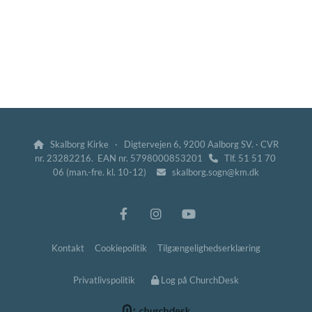
Skalborg Kirke · Digtervejen 6, 9200 Aalborg SV. · CVR

nr. 23282216. EAN nr. 5798000853201
Tlf. 51 51 70

06 (man.-fre. kl. 10-12)
skalborg.sogn@km.dk

Kontakt
Cookiepolitik
Tilgængelighedserklæring
Privatlivspolitik
Log på ChurchDesk